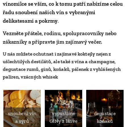
vínomilce se vším, co k tomu patří nabízíme celou
řadu snoubení našich vín s vybranými
delikatesami a pokrmy
.
Vezměte přátele, rodinu, spolupracovníky nebo
zákazníky a připravte jim zajímavý večer.
U nás můžete ochutnat i zajímavé koktejly nejen z
ušlechtilých destilátů, ale také z vína a champagne,
degustace rumů, ginů, koňaků, pálenek z vyhlášených
palíren, vzácných whisek
snoubení vín
vypustíme
degustace
a sýrů
GINy z láhve
koňaků