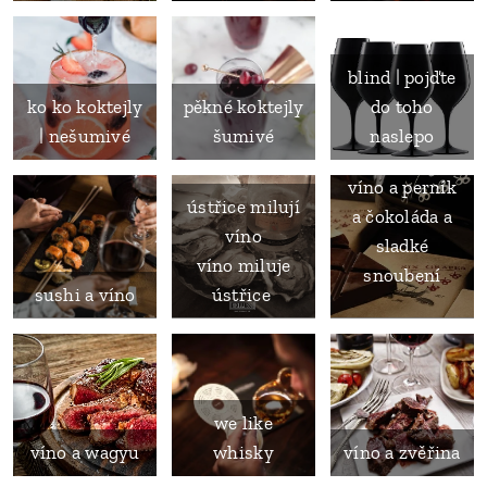
blind | pojďte
ko ko koktejly
pěkné koktejly
do toho
| nešumivé
šumivé
naslepo
víno a perník
ústřice milují
a čokoláda a
víno
sladké
víno miluje
snoubení
sushi a víno
ústřice
we like
víno a wagyu
whisky
víno a zvěřina