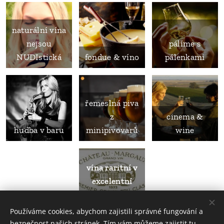
naturální vína
nejsou
pálíme s
NUDIstická
fondue & víno
pálenkami
řemeslná piva
z
cinema &
hudba v baru
minipivovarů
wine
vína raritní v
excelentní
degustaci
Používáme cookies, abychom zajistili správné fungování a
bezpečnost našich stránek. Tím vám můžeme zajistit tu