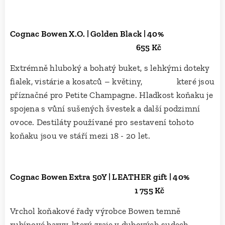
Cognac Bowen X.O. | Golden Black | 40%
655 Kč
Extrémně hluboký a bohatý buket, s lehkými doteky
fialek, vistárie a kosatců – květiny, které jsou
příznačné pro Petite Champagne. Hladkost koňaku je
spojena s vůní sušených švestek a další podzimní
ovoce. Destiláty používané pro sestavení tohoto
koňaku jsou ve stáří mezi 18 - 20 let.
Cognac Bowen Extra 50Y | LEATHER gift | 40%
1 755 Kč
Vrchol koňakové řady výrobce Bowen temně
rubínové barvy, který zraje v dubových sudech