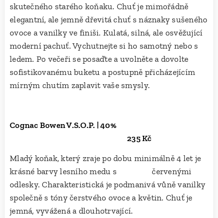
skutečného starého koňaku. Chuť je mimořádně
elegantní, ale jemně dřevitá chuť s náznaky sušeného
ovoce a vanilky ve finiši. Kulatá, silná, ale osvěžující
moderní pachuť. Vychutnejte si ho samotný nebo s
ledem. Po večeři se posaďte a uvolněte a dovolte
sofistikovanému buketu a postupně přicházejícím
mírným chutím zaplavit vaše smysly.
Cognac Bowen V.S.O.P. | 40%
235 Kč
Mladý koňak, který zraje po dobu minimálně 4 let je
krásné barvy lesního medu s červenými
odlesky. Charakteristická je podmanivá vůně vanilky
společně s tóny čerstvého ovoce a květin. Chuť je
jemná, vyvážená a dlouhotrvající.