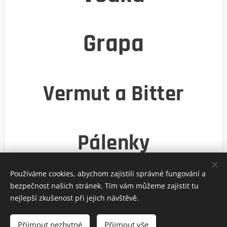
Grapa
Vermut a Bitter
Pálenky
Používáme cookies, abychom zajistili správné fungování a
bezpečnost našich stránek. Tím vám můžeme zajistit tu
nejlepší zkušenost při jejich návštěvě.
© 2026 provozuje Via Vini a.s. Kaprova 42/14, Praha 1, 110 00
Přijmout nezbytné
Přijmout vše