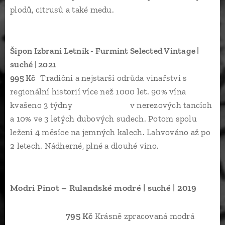
plodů, citrusů a také medu.
Šipon Izbrani Letnik - Furmint Selected Vintage |
suché | 2021
995
Kč
Tradiční a nejstarší odrůda vinařství s
regionální historií více než 1000 let. 90% vína
kvašeno 3 týdny v nerezových tancích
a 10% ve 3 letých dubových sudech. Potom spolu
ležení 4 měsíce na jemných kalech. Lahvováno až po
2 letech. Nádherné, plné a dlouhé víno.
Modri Pinot – Rulandské modré
| suché | 2019
79
5 Kč
Krásně zpracovaná modrá