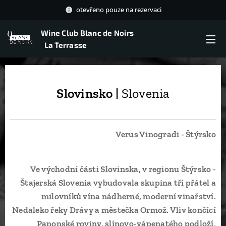
otevřeno pouze na rezervaci
Wine Club Blanc de Noirs
La Terrasse
Slovinsko |
Slovenia
Verus Vinogradi - Štýrsko
Ve východní části Slovinska, v regionu Štýrsko -
Štajerská Slovenia vybudovala skupina tří přátel a
milovníků vína nádherné, moderní vinařství.
Nedaleko řeky Drávy a městečka Ormož. Vliv končící
Panonské roviny, slínovo-vápenatého podloží,