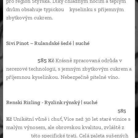
pro region Štýrska. Díky chladným nocím a teplým
dnům obsahuje typickou kyselinku s příjemným
zbytkovým cukrem.
| suché
Sivi Pinot – Rulandské šedé
585 Kč
Krásně zpracovaná odrůda v
nerezové technologii, s jemným zbytkovým cukrem a
příjemnou kyselinkou. Nebezpečně pitelné víno.
Renski Rizling - Ryzlink rýnský | suché
585
Kč
Unikátní vůně i chuť, Více než 30 let staré vinice s
malým výnosem, ale obrovskou kvalitou, zvláště z
této specifické trati. Celá paleta sušených