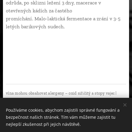
odrůda, po sklizni ležení 3 dny, macerace v
otevřených kádích za častého
promíchání. Malo-laktická fermentace a zrání v 3-5
letých barikových sudech.
vína mohou obsahovat alergeny – oxid siřičitý a stopy vajec |
láhve o objemu 0,75 l pokud není uvedeno jinak
Používáme cookies, abychom zajistili správné fungování a
bezpečnost našich stránek. Tím vám můžeme zajistit tu
nejlepší zkušenost při jejich návštěvě.