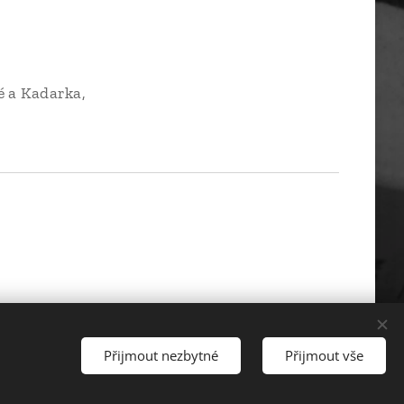
ed | suché
ndské modré a Kadarka,
Přijmout nezbytné
Přijmout vše
ytvořeno službou
Webnode
Cookies