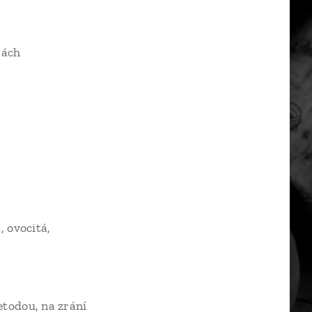
BIO | suché
rách
ý BIO | suché
 BIO | suché
O | suché
naturální, plná, ovocitá,
IO | suché
gerovou" metodou, na zrání