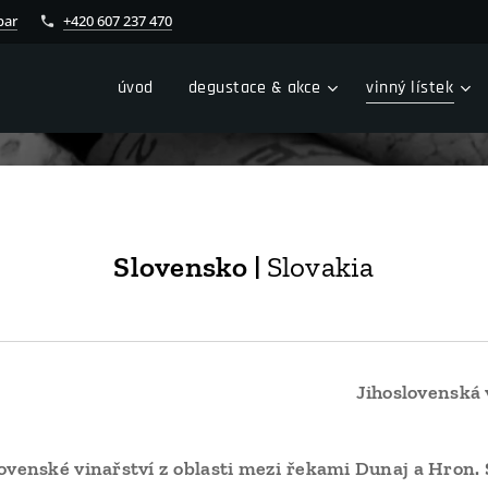
bar
+420 607 237 470
úvod
degustace & akce
vinný lístek
Slovensko |
Slovakia
Jihoslovenská 
lovenské vinařství z oblasti mezi řekami Dunaj a Hron.