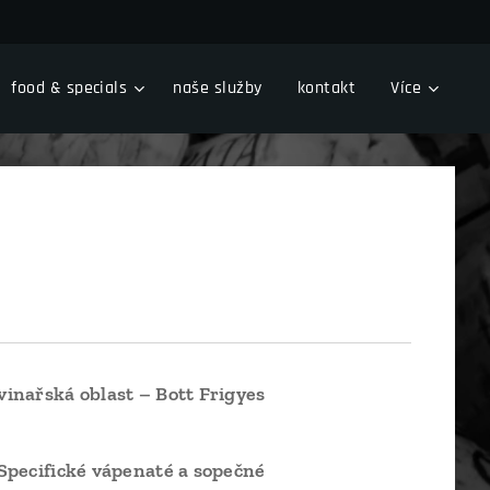
food & specials
naše služby
kontakt
Více
vinařská oblast – Bott Frigyes
 Specifické vápenaté a sopečné