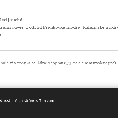
es | Super Granum R
naturální cuvée, z odrůd Frankovka modrá, Rula
h
iřičitý a stopy vajec | láhve o objemu 0,75 l pokud není uvedeno jinak
ečnost našich stránek. Tím vám
 42/14, Praha 1, 110 00
V