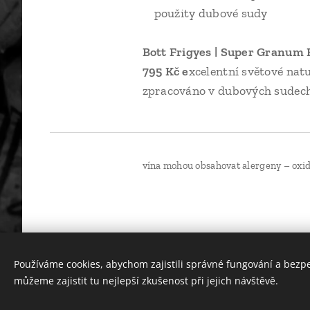
použity dubové sudy
Bott Frigy
795 Kč e
xcelentní světové 
zpracováno v dubových sudec
vína mohou obsahovat alergeny – oxid s
Používáme cookies, abychom zajistili správné fungování a bezp
můžeme zajistit tu nejlepší zkušenost při jejich návštěvě.
© 2026 provozuje Via Vini a.s. Kaprova