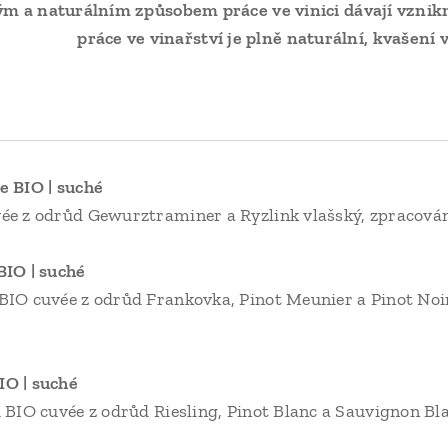
kým a naturálním způsobem práce ve vinici dávají vzn
práce ve vinařství je plně naturální, kvašení
te BIO | suché
vée z odrůd Gewurztraminer a Ryzlink vlašský, zpracová
es | Just Enjoy Red 
ní BIO cuvée z odrůd Frankovka, Pinot Meunier a Pin
es | Cuvée Muzsla B
rální BIO cuvée z odrůd Riesling, Pinot Bla