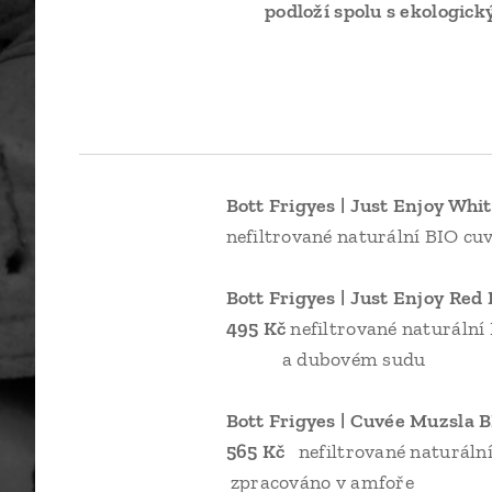
podloží spolu s ekologic
Bott Frigyes | Just Enjoy Whi
nefiltrované naturální BIO cu
Bott Frigy
495 Kč
nefiltrované naturál
a dubovém sudu
Bott Frigy
565 Kč
nefiltrované natu
zpracováno v amfoře