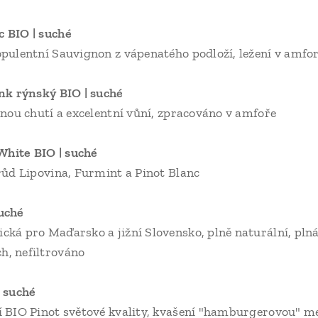
s | Sauvignon Blanc 
 opulentní Sauvignon z vápenatého podloží, ležení v amfo
| Riesling – Ryzlink rýnsk
lnou chutí a excelentní vůní, zpracováno v amfoře
s | Super Granum White
růd Lipovina, Furmint a Pinot Blanc
gyes | Kadarka BI
typická pro Maďarsko a jižní Slovensko, plně 
, nefiltrováno
yes | Pinot Noir B
ální BIO Pinot světové kvality, kvašení "hambur