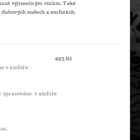
iknout výjimečným vínům. Také
 v dubových sudech a amforách.
495 Kč
no v amfoře
BIO | suché
ot Noir zpracováno v amfoře
IO | suché
nc a Sauvignon Blanc,