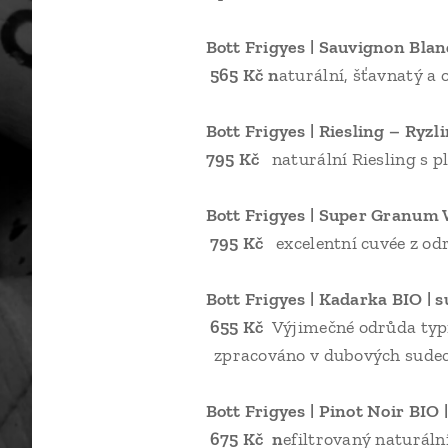
Bott Frigye
565 Kč n
aturální, šťavnatý a
Bott Frigyes 
795 Kč
naturální Riesling s p
Bott Frigye
795 Kč
excelentní cuvée z od
Bott Fri
655 Kč
Výjimečné odrůda 
zpracováno v dubových sudech
Bott Frig
675 Kč n
efiltrovaný natur